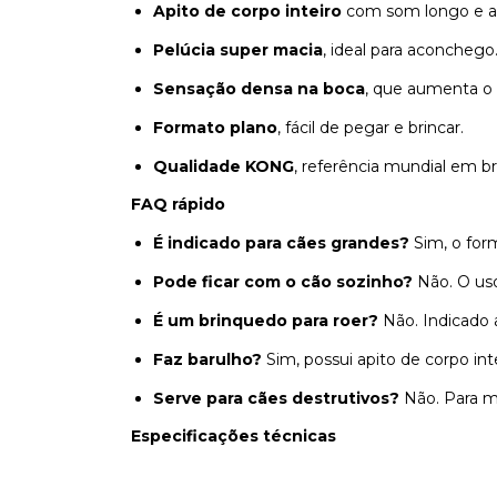
Apito de corpo inteiro
com som longo e al
Pelúcia super macia
, ideal para aconchego
Sensação densa na boca
, que aumenta o 
Formato plano
, fácil de pegar e brincar.
Qualidade KONG
, referência mundial em b
FAQ rápido
É indicado para cães grandes?
Sim, o for
Pode ficar com o cão sozinho?
Não. O uso
É um brinquedo para roer?
Não. Indicado 
Faz barulho?
Sim, possui apito de corpo in
Serve para cães destrutivos?
Não. Para mo
Especificações técnicas