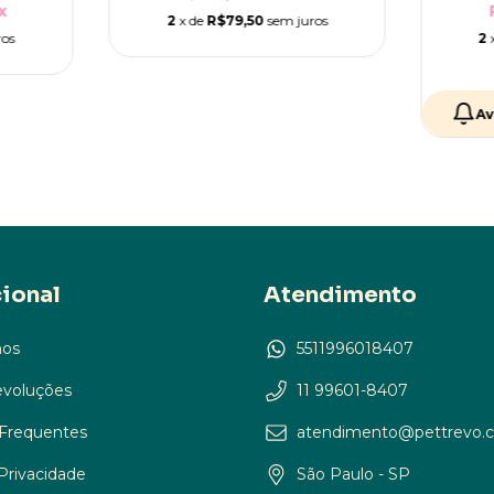
x
2
x de
R$79,50
sem juros
ros
2
Av
cional
Atendimento
os
5511996018407
evoluções
11 99601-8407
Frequentes
atendimento@pettrevo.
 Privacidade
São Paulo - SP