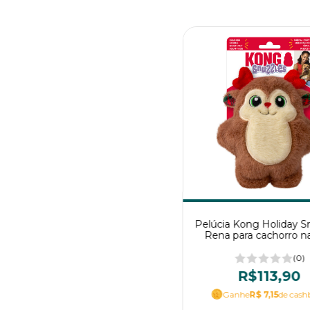
Pelúcia Kong Holiday S
Rena para cachorro na
(0)
R$113,90
Ganhe
R$ 7,15
de cash