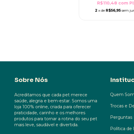
R$110,48
com
Pi
2
x de
R$56,95
sem ju
Sobre Nós
Institu
Quem Som
Acreditamos que cada pet merece
saúde, alegria e bem-estar. Somos uma
Trocas e D
loja 100% online, criada para oferecer
praticidade, carinho e os melhores
Perguntas 
produtos para tornar a rotina do seu pet
mais leve, saudável e divertida.
Política de