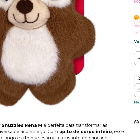
R
Ve
Ent
Nã
y Snuzzles Rena M
é perfeita para transformar as
diversão e aconchego. Com
apito de corpo inteiro
, esse
longo e alto que estimula o instinto de brincar e