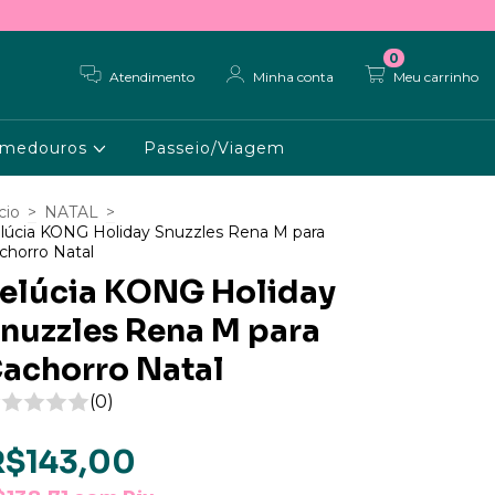
0
Atendimento
Minha conta
Meu carrinho
medouros
Passeio/Viagem
cio
>
NATAL
>
lúcia KONG Holiday Snuzzles Rena M para
chorro Natal
elúcia KONG Holiday
nuzzles Rena M para
achorro Natal
(0)
R$143,00