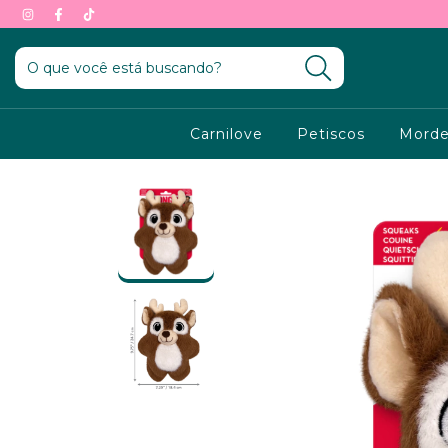
Carnilove
Petiscos
Morde