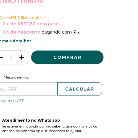
$138,71
com
Pix
Ganhe
R$ 7,15
de cashback
2
x de
R$71,50
sem juros
3% de desconto
pagando com Pix
r mais detalhes
ALTERAR CEP
regas para o CEP:
Meios de envio
CALCULAR
o sei meu CEP
Atendimento no Whats app
Se estiver em dúvida ou não saber o que comprar, nos
chame no WhatsApp que podemos te ajudar!