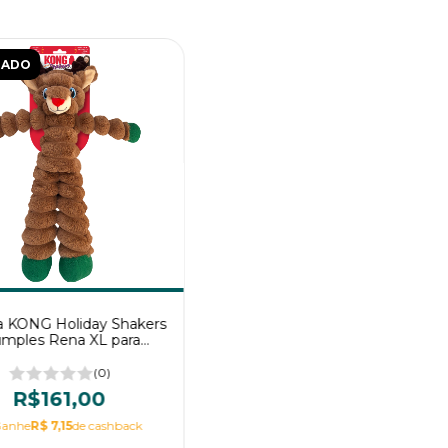
TADO
a KONG Holiday Shakers
umples Rena XL para
cachorro
(0)
R$161,00
anhe
R$ 7,15
de cashback