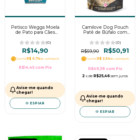
Petisco Weggs Moela
Carnilove Dog Pouch
de Pato para Cães
Patê de Búfalo com
WOW Pet Food 1un
Pétalas de Rosa 300g
(0)
(0)
R$14,90
R$50,91
R$59,90
Ganhe
R$ 0,74
de cashback
Ganhe
R$ 2,54
de cashback
R$14,45
com
Pix
R$49,38
com
Pix
2
x de
R$25,46
sem juros
Avise-me quando
chegar!
Avise-me quando
chegar!
ESPIAR
ESPIAR