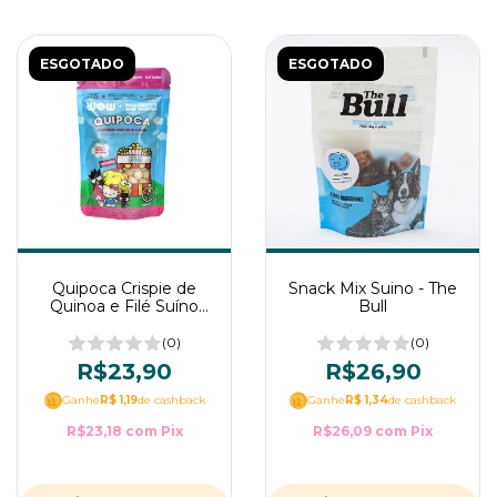
ESGOTADO
ESGOTADO
Quipoca Crispie de
Snack Mix Suino - The
Quinoa e Filé Suíno
Bull
para Cães 30g WOW
Pet Food
(0)
(0)
R$23,90
R$26,90
Ganhe
R$ 1,19
de cashback
Ganhe
R$ 1,34
de cashback
R$23,18
com
Pix
R$26,09
com
Pix