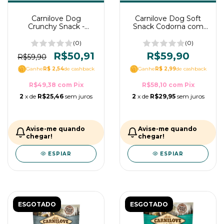
Carnilove Dog
Carnilove Dog Soft
Crunchy Snack -
Snack Codorna com
Petisco para cães de
Orégano para Cães
Salmão e Mirtilos
200g
(0)
(0)
200g
R$50,91
R$59,90
R$59,90
Ganhe
R$ 2,54
de cashback
Ganhe
R$ 2,99
de cashback
R$49,38
com
Pix
R$58,10
com
Pix
2
x de
R$25,46
sem juros
2
x de
R$29,95
sem juros
Avise-me quando
Avise-me quando
chegar!
chegar!
ESPIAR
ESPIAR
ESGOTADO
ESGOTADO