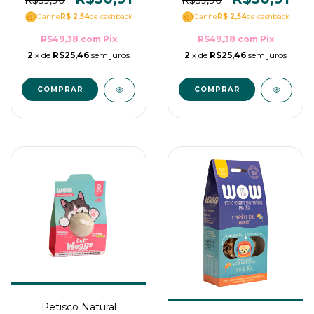
R$59,90
R$59,90
Ganhe
R$ 2,54
de cashback
Ganhe
R$ 2,54
de cashback
R$49,38
com
Pix
R$49,38
com
Pix
2
x de
R$25,46
sem juros
2
x de
R$25,46
sem juros
Petisco Natural