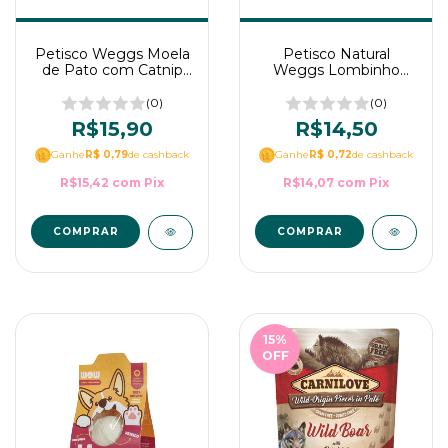
Petisco Weggs Moela
Petisco Natural
de Pato com Catnip
Weggs Lombinho
para Gatos WOW Pet
com Cúrcuma para
Food 1un
cães - WOW Pet Food
(0)
(0)
1un
R$15,90
R$14,50
Ganhe
R$ 0,79
de cashback
Ganhe
R$ 0,72
de cashback
R$15,42
com
Pix
R$14,07
com
Pix
15
%
OFF