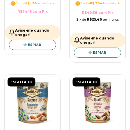
Ganhe
R$ 1,24
de cashback
Ganhe
R$ 2,54
de cashback
R$24,15
com
Pix
R$49,38
com
Pix
2
x de
R$25,46
sem juros
Avise-me quando
chegar!
Avise-me quando
chegar!
ESPIAR
ESPIAR
ESGOTADO
ESGOTADO