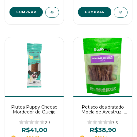
COMPRAR
COMPRAR
Plutos Puppy Cheese
Petisco desidratado
Mordedor de Queijo
Moela de Avestruz -
para Filhotes Maçã e
Budôpet
Krill 60g
(0)
(0)
R$41,00
R$38,90