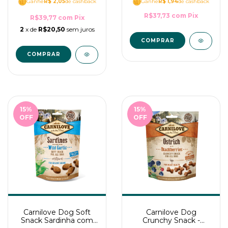
Ganhe
R$ 2,05
de cashback
Ganhe
R$ 1,94
de cashback
R$37,73
com
Pix
R$39,77
com
Pix
2
x de
R$20,50
sem juros
15
%
15
%
OFF
OFF
Carnilove Dog Soft
Carnilove Dog
Snack Sardinha com
Crunchy Snack -