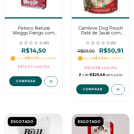
Petisco Natural
Carnilove Dog Pouch
Weggs Frango com
Patê de Javali com
Alecrim para cães -
Rosa Mosqueta 300g
WOW Pet Food 1un
(0)
(0)
R$14,50
R$50,91
R$59,90
Ganhe
R$ 0,72
de cashback
Ganhe
R$ 2,54
de cashback
R$14,07
com
Pix
R$49,38
com
Pix
2
x de
R$25,46
sem juros
ESGOTADO
ESGOTADO