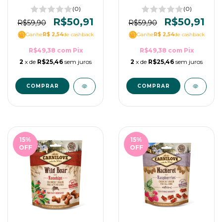
Alho Selvagem para
Petisco para cães de
Cães 200g
Avestruz e amoras
(0)
(0)
200g
R$50,91
R$50,91
R$59,90
R$59,90
Ganhe
R$ 2,54
de cashback
Ganhe
R$ 2,54
de cashback
R$49,38
com
Pix
R$49,38
com
Pix
2
x de
R$25,46
sem juros
2
x de
R$25,46
sem juros
15
%
15
%
OFF
OFF