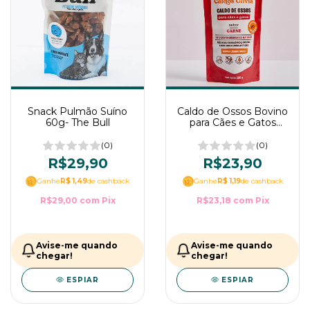
Snack Pulmão Suíno
Caldo de Ossos Bovino
60g- The Bull
para Cães e Gatos
100% Natural Caldos
Olivia
(0)
(0)
R$29,90
R$23,90
Ganhe
R$ 1,49
de cashback
Ganhe
R$ 1,19
de cashback
R$29,00
com
Pix
R$23,18
com
Pix
Avise-me quando
Avise-me quando
chegar!
chegar!
ESPIAR
ESPIAR