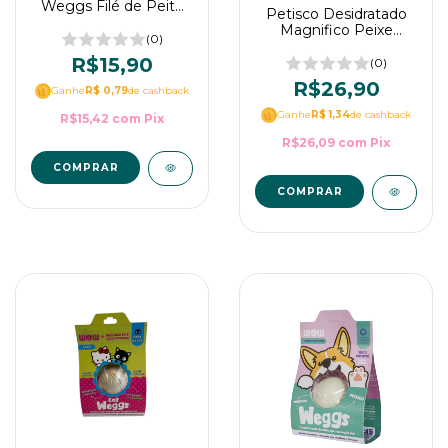
Weggs Filé de Peito
Petisco Desidratado
de Frango com Catnip
Magnifico Peixe
para gatos - WOW Pet
(0)
Crocante para cães -
Food 1un
R$15,90
WOW Pet Food 30g
(0)
R$26,90
Ganhe
R$ 0,79
de cashback
Ganhe
R$ 1,34
de cashback
R$15,42
com
Pix
R$26,09
com
Pix