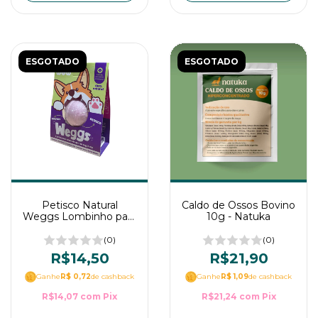
ESGOTADO
ESGOTADO
Petisco Natural
Caldo de Ossos Bovino
Weggs Lombinho para
10g - Natuka
cães - WOW Pet Food
- 1 unid
(0)
(0)
R$14,50
R$21,90
Ganhe
R$ 0,72
de cashback
Ganhe
R$ 1,09
de cashback
R$14,07
com
Pix
R$21,24
com
Pix