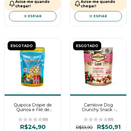
Avise-me quando
Avise-me quando
chegar!
chegar!
ESPIAR
ESPIAR
ESGOTADO
ESGOTADO
Quipoca Crispie de
Carnilove Dog
Quinoa e Filé de
Crunchy Snack -
Frango para Cães 30g
Petisco para cães de
WOW Pet Food
Cordeiro e Cranberries
(0)
(0)
200g
R$24,90
R$50,91
R$59,90