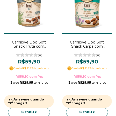
Carnilove Dog Soft
Carnilove Dog Soft
Snack Truta com
Snack Carpa com
Endro para Cães 200g
Tomilho para Cães
200g
(0)
(0)
R$59,90
R$59,90
Ganhe
R$ 2,99
de cashback
Ganhe
R$ 2,99
de cashback
R$58,10
com
Pix
R$58,10
com
Pix
2
x de
R$29,95
sem juros
2
x de
R$29,95
sem juros
Avise-me quando
Avise-me quando
chegar!
chegar!
ESPIAR
ESPIAR