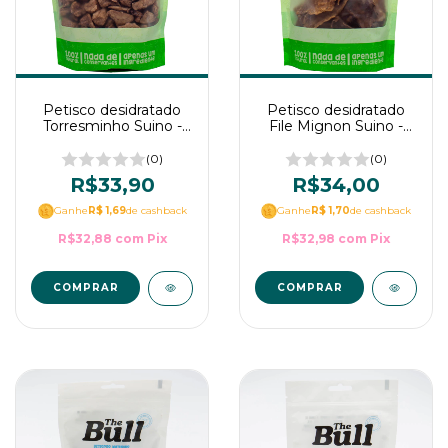
Petisco desidratado
Petisco desidratado
Torresminho Suino -
File Mignon Suino -
Budôpet
Budôpet
(0)
(0)
R$33,90
R$34,00
Ganhe
R$ 1,69
de cashback
Ganhe
R$ 1,70
de cashback
R$32,88
com
Pix
R$32,98
com
Pix