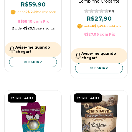
Lombinho Crocante
R$59,90
para cães - WOW Pet
food
(0)
Ganhe
R$ 2,99
de cashback
R$27,90
R$58,10
com
Pix
Ganhe
R$ 1,39
de cashback
2
x de
R$29,95
sem juros
R$27,06
com
Pix
Avise-me quando
chegar!
Avise-me quando
chegar!
ESPIAR
ESPIAR
ESGOTADO
ESGOTADO