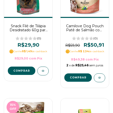
Snack Filé de Tilápia
Carnilove Dog Pouch
Desidratado 60g para
Patê de Salmão com
Cães
Mirtilo para Filhotes
300g
(0)
(0)
R$29,90
R$50,91
R$59,90
Ganhe
R$ 1,49
de cashback
Ganhe
R$ 2,54
de cashback
R$29,00
com
Pix
R$49,38
com
Pix
2
x de
R$25,46
sem juros
15
%
OFF