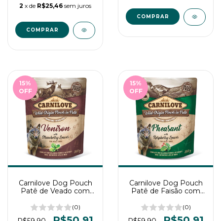
2
x de
R$25,46
sem juros
15
%
15
%
OFF
OFF
Carnilove Dog Pouch
Carnilove Dog Pouch
Patê de Veado com
Patê de Faisão com
Folhas de Morango
Folhas de Framboesa
para Cães 300g
para Cães 300g
(0)
(0)
R$50,91
R$50,91