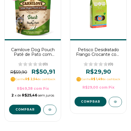
Carnilove Dog Pouch
Petisco Desidratado
Patê de Pato com
Frango Crocante com
Timothy Grass 300g
Catnip para gatos -
WOW Pet Food 50g
(0)
(0)
R$50,91
R$29,90
R$59,90
Ganhe
R$ 2,54
de cashback
Ganhe
R$ 1,49
de cashback
R$29,00
com
Pix
R$49,38
com
Pix
2
x de
R$25,46
sem juros