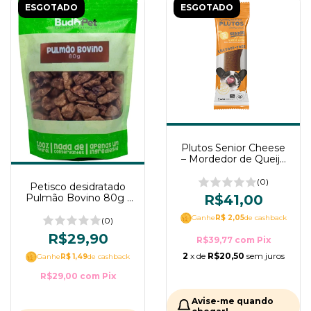
ESGOTADO
ESGOTADO
Plutos Senior Cheese
– Mordedor de Queijo
para Cães Idosos
Sabor Apple & Krill 60g
(0)
Petisco desidratado
Pulmão Bovino 80g -
R$41,00
Budopet
Ganhe
R$ 2,05
de cashback
(0)
R$29,90
R$39,77
com
Pix
2
x de
R$20,50
sem juros
Ganhe
R$ 1,49
de cashback
R$29,00
com
Pix
Avise-me quando