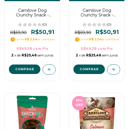
Carnilove Dog
Carnilove Dog
Crunchy Snack -
Crunchy Snack -
Petisco para cães de
Petisco para cães de
Javali e Rosa
Peixe Cavalinha e
(0)
(0)
mosqueta 200 g
Framboesa 200g
R$50,91
R$50,91
R$59,90
R$59,90
Ganhe
R$ 2,54
de cashback
Ganhe
R$ 2,54
de cashback
R$49,38
com
Pix
R$49,38
com
Pix
2
x de
R$25,46
sem juros
2
x de
R$25,46
sem juros
15
%
OFF