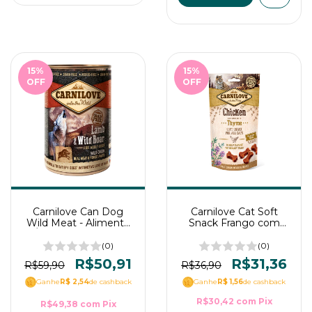
15
%
15
%
OFF
OFF
Carnilove Can Dog
Carnilove Cat Soft
Wild Meat - Alimento
Snack Frango com
Úmido de Cordeiro
Tomilho para Gatos
com Javali 400g para
50g
(0)
(0)
cães
R$50,91
R$31,36
R$59,90
R$36,90
Ganhe
R$ 2,54
de cashback
Ganhe
R$ 1,56
de cashback
R$30,42
com
Pix
R$49,38
com
Pix