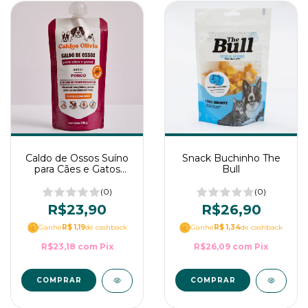
Caldo de Ossos Suíno
Snack Buchinho The
para Cães e Gatos
Bull
100% Natural Caldos
Olivia
(0)
(0)
R$23,90
R$26,90
Ganhe
R$ 1,19
de cashback
Ganhe
R$ 1,34
de cashback
R$23,18
com
Pix
R$26,09
com
Pix