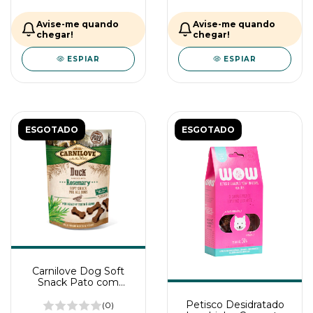
Avise-me quando
Avise-me quando
chegar!
chegar!
ESPIAR
ESPIAR
ESGOTADO
ESGOTADO
Carnilove Dog Soft
Snack Pato com
Alecrim para Cães
200g
Petisco Desidratado
(0)