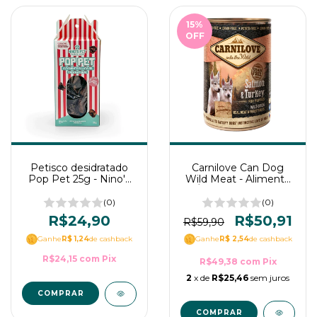
15
%
OFF
Petisco desidratado
Carnilove Can Dog
Pop Pet 25g - Nino's
Wild Meat - Alimento
Pet
Úmido de Salmão
com Peru 400g para
(0)
(0)
filhotes
R$24,90
R$50,91
R$59,90
Ganhe
R$ 1,24
de cashback
Ganhe
R$ 2,54
de cashback
R$24,15
com
Pix
R$49,38
com
Pix
2
x de
R$25,46
sem juros