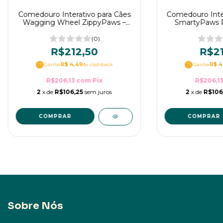
Comedouro Interativo para Cães
Comedouro Inter
Wagging Wheel ZippyPaws –
SmartyPaws P
Brinquedo Inteligente para
Slider Z
Enriquecimento Ambiental
(0)
R$212,50
R$21
Ganhe
R$ 4,49
de cashback
Ganhe
R$ 4
R$206,13
com
Pix
R$206,1
2
x de
R$106,25
sem juros
2
x de
R$106
Sobre Nós