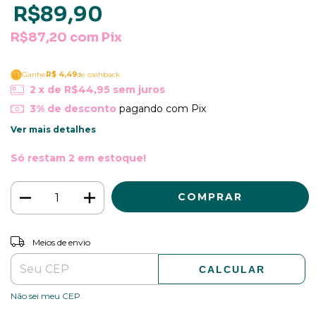
R$89,90
R$87,20
com
Pix
Ganhe
R$ 4,49
de cashback
2
x de
R$44,95
sem juros
3% de desconto
pagando com Pix
Ver mais detalhes
Só restam
2
em estoque!
ALTERAR CEP
Entregas para o CEP:
Meios de envio
CALCULAR
Não sei meu CEP