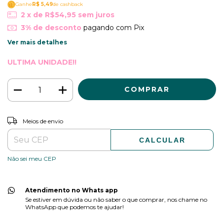
Ganhe
R$ 5,49
de cashback
2
x de
R$54,95
sem juros
3% de desconto
pagando com Pix
Ver mais detalhes
ULTIMA UNIDADE!!
ALTERAR CEP
Entregas para o CEP:
Meios de envio
CALCULAR
Não sei meu CEP
Atendimento no Whats app
Se estiver em dúvida ou não saber o que comprar, nos chame no
WhatsApp que podemos te ajudar!