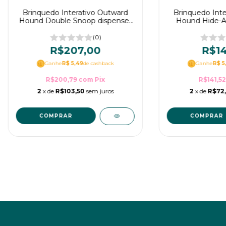
Brinquedo Interativo Outward
Brinquedo Inte
Hound Double Snoop dispenser
Hound Hide-A
para cães
com dispens
(0)
R$207,00
R$14
Ganhe
R$ 5,49
de cashback
Ganhe
R$ 5
R$200,79
com
Pix
R$141,5
2
x de
R$103,50
sem juros
2
x de
R$72,