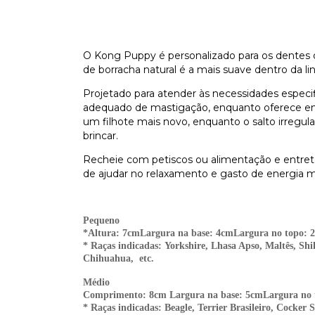
O Kong Puppy é personalizado para os dentes d
de borracha natural é a mais suave dentro da 
Projetado para atender às necessidades especif
adequado de mastigação, enquanto oferece enri
um filhote mais novo, enquanto o salto irregula
brincar.
Recheie com petiscos ou alimentação e entret
de ajudar no relaxamento e gasto de energia m
Pequeno
*Altura: 7cmLargura na base: 4cmLargura no topo: 
* Raças indicadas: Yorkshire, Lhasa Apso, Maltês, Shi
Chihuahua, etc.
Médio
Comprimento: 8cm Largura na base: 5cmLargura no 
* Raças indicadas: Beagle, Terrier Brasileiro, Cocker 