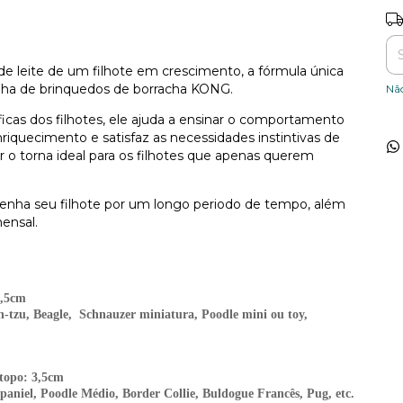
Ent
e leite de um filhote em crescimento, a fórmula única
linha de brinquedos de borracha KONG.
Nã
icas dos filhotes, ele ajuda a ensinar o comportamento
quecimento e satisfaz as necessidades instintivas de
r o torna ideal para os filhotes que apenas querem
enha seu filhote por um longo periodo de tempo, além
ensal.
2,5cm
h-tzu, Beagle, Schnauzer miniatura, Poodle mini ou toy,
topo: 3,5cm
Spaniel, Poodle Médio, Border Collie, Buldogue Francês, Pug, etc.