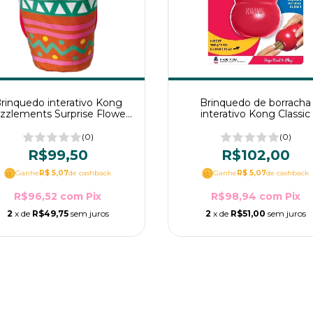
rinquedo interativo Kong
Brinquedo de borracha
zzlements Surprise Flower
interativo Kong Classic
pot para cães M
(0)
(0)
R$99,50
R$102,00
Ganhe
R$ 5,07
de cashback
Ganhe
R$ 5,07
de cashback
R$96,52
com
Pix
R$98,94
com
Pix
2
x de
R$49,75
sem juros
2
x de
R$51,00
sem juros