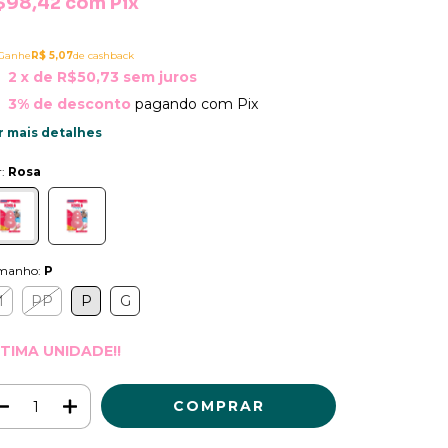
$98,42
com
Pix
Ganhe
R$ 5,07
de cashback
2
x de
R$50,73
sem juros
3% de desconto
pagando com Pix
r mais detalhes
r:
Rosa
manho:
P
M
PP
P
G
TIMA UNIDADE!!