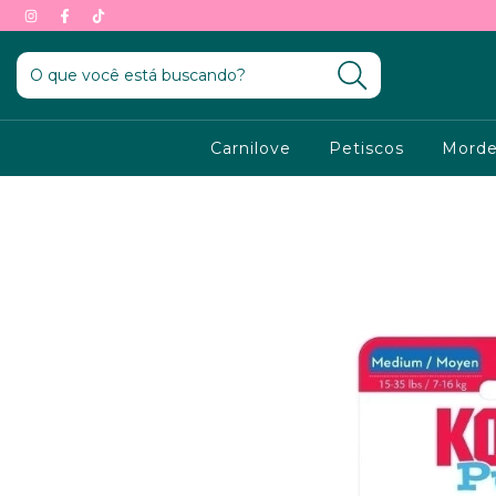
Carnilove
Petiscos
Morde