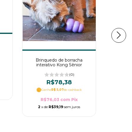
Brin
Recheáv
cã
Brinquedo de borracha
R
interativo Kong Sênior
Gan
(0)
R$78,38
R$1
Ganhe
R$ 5,07
de cashback
2
x de
R$76,03
com
Pix
2
x de
R$39,19
sem juros