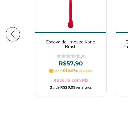
el Flower
Escova de limpeza Kong
B
Sodapup
Brush
Pu
(0)
(0)
00
R$57,90
cashback
Ganhe
R$ 5,07
de cashback
m
Pix
R$56,16
com
Pix
m juros
2
x de
R$28,95
sem juros