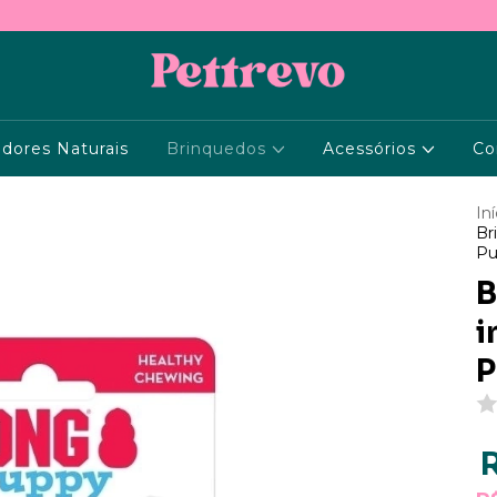
dores Naturais
Brinquedos
Acessórios
Co
Iní
Br
Pu
B
i
P