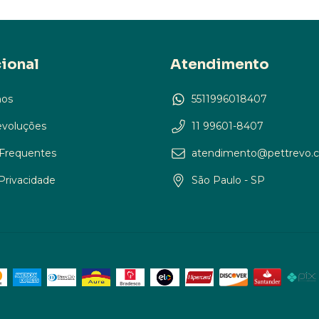
cional
Atendimento
os
5511996018407
evoluções
11 99601-8407
Frequentes
atendimento@pettrevo.
 Privacidade
São Paulo - SP