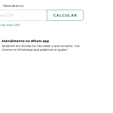
ALTERAR CEP
regas para o CEP:
Meios de envio
CALCULAR
o sei meu CEP
Atendimento no Whats app
Se estiver em dúvida ou não saber o que comprar, nos
chame no WhatsApp que podemos te ajudar!