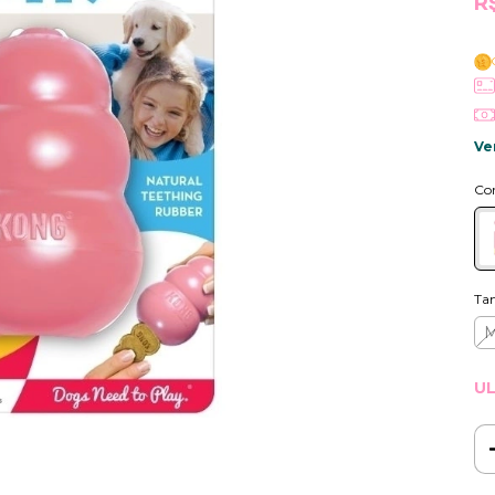
R
Ve
Co
Ta
UL