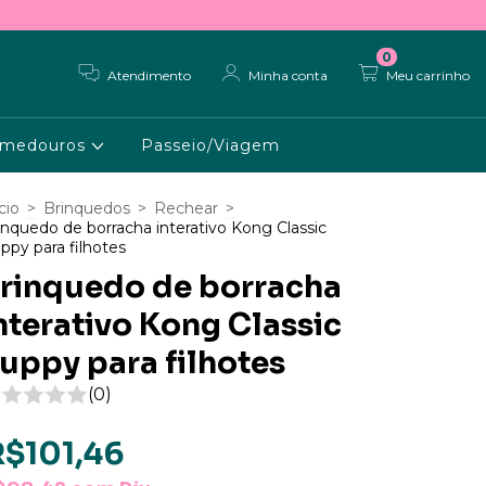
0
Atendimento
Minha conta
Meu carrinho
medouros
Passeio/Viagem
cio
>
Brinquedos
>
Rechear
>
inquedo de borracha interativo Kong Classic
ppy para filhotes
rinquedo de borracha
nterativo Kong Classic
uppy para filhotes
(0)
R$101,46